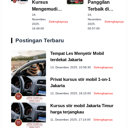
Kursus
Panggilan
Mengemudi
Terbaik di
16,
24,
Mobil Bekasi
Temanggung
November,
November,
Selengkapnya
Selengkapnya
Terbaik!
untuk Anda
2025,
2025,
16:49:00
00:57:00
Coba!
Postingan Terbaru
Tempat Les Menyetir Mobil
terdekat Jakarta
13, Desember, 2025, 10:58:30
Selengkapnya
Privat kursus stir mobil 1-on-1
Jakarta
12, Desember, 2025, 18:15:00
Selengkapnya
Kursus stir mobil Jakarta Timur
harga terjangkau
11, Desember, 2025, 17:14:00
Selengkapnya