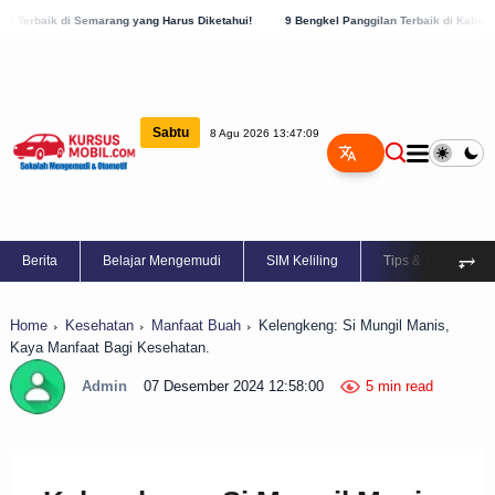
rang yang Harus Diketahui!
9 Bengkel Panggilan Terbaik di Kabupaten Semarang, Ce
Sabtu
8 Agu 2026 13:47:10
⥅
Berita
Belajar Mengemudi
SIM Keliling
Tips & Trik
Home
Kesehatan
Manfaat Buah
Kelengkeng: Si Mungil Manis,
Kaya Manfaat Bagi Kesehatan.
Admin
07 Desember 2024 12:58:00
5 min read