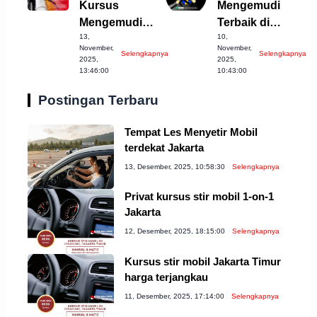
Kursus
Mengemudi
Mengemudi
Terbaik di
13,
10,
Mobil Terbaik di
Cirebon yang
November,
November,
Selengkapnya
Selengkapnya
Cianjur
Harus Dicoba!
2025,
2025,
13:46:00
10:43:00
Postingan Terbaru
Tempat Les Menyetir Mobil
terdekat Jakarta
13, Desember, 2025, 10:58:30
Selengkapnya
Privat kursus stir mobil 1-on-1
Jakarta
12, Desember, 2025, 18:15:00
Selengkapnya
Kursus stir mobil Jakarta Timur
harga terjangkau
11, Desember, 2025, 17:14:00
Selengkapnya