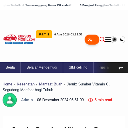
Semarang yang Harus Diketahui!
9 Bengkel Panggilan Terbaik di Kabupaten Semarang,
Kamis
6 Agu 2026 03:32:57
⥅
Berita
Belajar Mengemudi
SIM Keliling
Tips & Trik
Home
Kesehatan
Manfaat Buah
Jeruk: Sumber Vitamin C,
Segudang Manfaat bagi Tubuh.
Admin
06 Desember 2024 05:51:00
5 min read