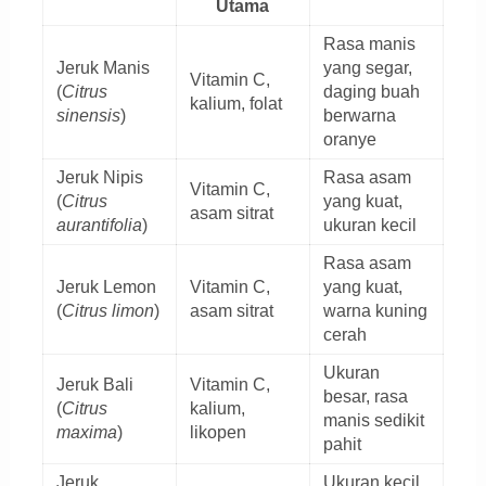
Utama
Rasa manis
Jeruk Manis
yang segar,
Vitamin C,
(
Citrus
daging buah
kalium, folat
sinensis
)
berwarna
oranye
Jeruk Nipis
Rasa asam
Vitamin C,
(
Citrus
yang kuat,
asam sitrat
aurantifolia
)
ukuran kecil
Rasa asam
Jeruk Lemon
Vitamin C,
yang kuat,
(
Citrus limon
)
asam sitrat
warna kuning
cerah
Ukuran
Jeruk Bali
Vitamin C,
besar, rasa
(
Citrus
kalium,
manis sedikit
maxima
)
likopen
pahit
Jeruk
Ukuran kecil,