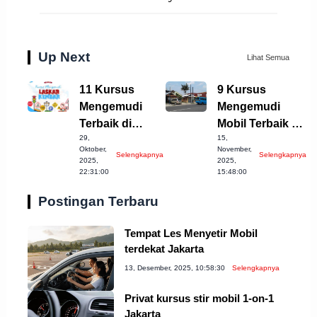
Up Next
Lihat Semua
11 Kursus
9 Kursus
Mengemudi
Mengemudi
Terbaik di
Mobil Terbaik di
29,
15,
Pangkalpinang
Kota Bogor
Oktober,
November,
Selengkapnya
Selengkapnya
untuk Pemula
yang Wajib
2025,
2025,
22:31:00
15:48:00
Dicoba
Postingan Terbaru
Tempat Les Menyetir Mobil
terdekat Jakarta
13, Desember, 2025, 10:58:30
Selengkapnya
Privat kursus stir mobil 1-on-1
Jakarta