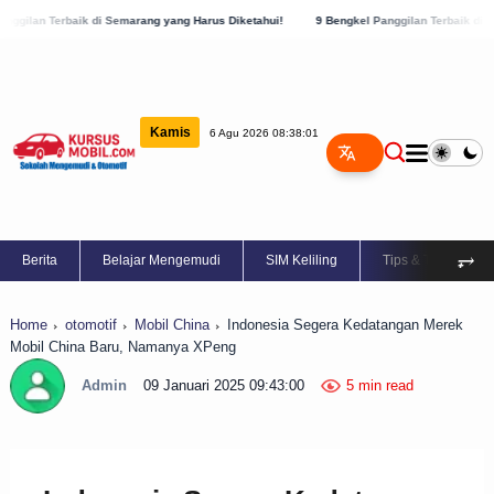
di Semarang yang Harus Diketahui!
9 Bengkel Panggilan Terbaik di Kabupaten Semara
Kamis
6 Agu 2026 08:38:02
⥅
Berita
Belajar Mengemudi
SIM Keliling
Tips & Trik
Home
otomotif
Mobil China
Indonesia Segera Kedatangan Merek
Mobil China Baru, Namanya XPeng
Admin
09 Januari 2025 09:43:00
5 min read