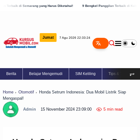
emarang yang Harus Diketahui!
9 Bengkel Panggilan Terbaik di Kabupaten Semarang, 
Jumat
7 Agu 2026 22:33:25
⥅
Berita
Belajar Mengemudi
SIM Keliling
Tips & Trik
Home
Otomotif
Honda Setrum Indonesia: Dua Mobil Listrik Siap
Mengaspal!
Admin
15 November 2024 23:09:00
5 min read