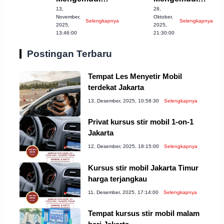
13,
28,
Mobil Terbaik di
Mobil Terbaik di
November,
Oktober,
Selengkapnya
Selengkapnya
Cianjur
Cilegon
2025,
2025,
13:46:00
21:30:00
Postingan Terbaru
Tempat Les Menyetir Mobil
terdekat Jakarta
13, Desember, 2025, 10:58:30
Selengkapnya
Privat kursus stir mobil 1-on-1
Jakarta
12, Desember, 2025, 18:15:00
Selengkapnya
Kursus stir mobil Jakarta Timur
harga terjangkau
11, Desember, 2025, 17:14:00
Selengkapnya
Tempat kursus stir mobil malam