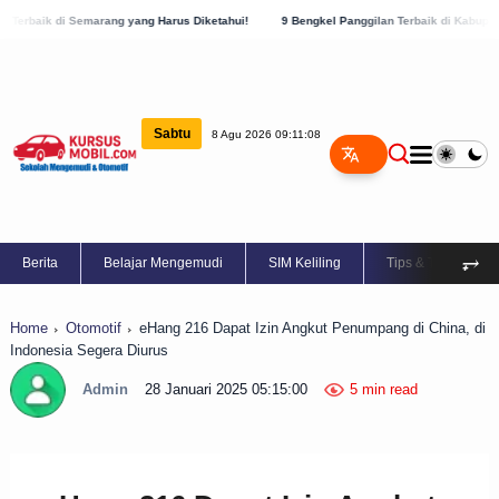
rang yang Harus Diketahui!
9 Bengkel Panggilan Terbaik di Kabupaten Semarang, Cek
Sabtu
8 Agu 2026 09:11:09
⥅
Berita
Belajar Mengemudi
SIM Keliling
Tips & Trik
Home
Otomotif
eHang 216 Dapat Izin Angkut Penumpang di China, di
Indonesia Segera Diurus
Admin
28 Januari 2025 05:15:00
5 min read