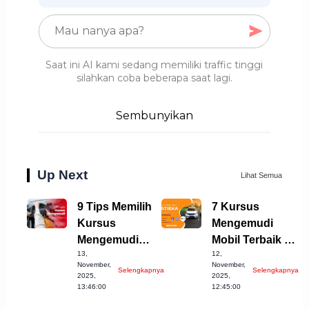
Saat ini AI kami sedang memiliki traffic tinggi
silahkan coba beberapa saat lagi.
Sembunyikan
Up Next
Lihat Semua
9 Tips Memilih
7 Kursus
Kursus
Mengemudi
Mengemudi
Mobil Terbaik di
13,
12,
Mobil Terbaik di
Cimahi yang
November,
November,
Selengkapnya
Selengkapnya
Cianjur
Wajib Dicoba!
2025,
2025,
13:46:00
12:45:00