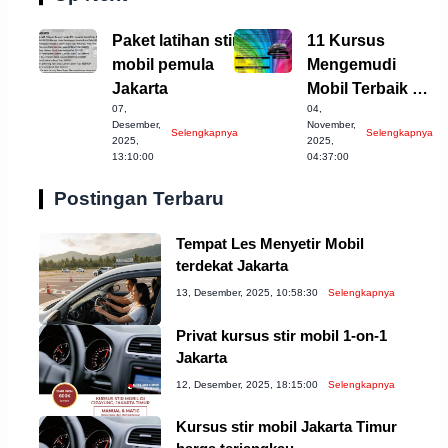
Paket latihan stir
11 Kursus
mobil pemula
Mengemudi
Jakarta
Mobil Terbaik di
07,
04,
Sukabumi yang
Desember,
November,
Selengkapnya
Selengkapnya
Wajib Dicoba!
2025,
2025,
13:10:00
04:37:00
Postingan Terbaru
Tempat Les Menyetir Mobil
terdekat Jakarta
13, Desember, 2025, 10:58:30
Selengkapnya
Privat kursus stir mobil 1-on-1
Jakarta
12, Desember, 2025, 18:15:00
Selengkapnya
Kursus stir mobil Jakarta Timur