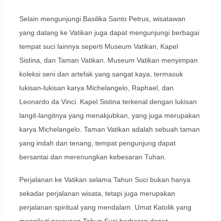
Selain mengunjungi Basilika Santo Petrus, wisatawan
yang datang ke Vatikan juga dapat mengunjungi berbagai
tempat suci lainnya seperti Museum Vatikan, Kapel
Sistina, dan Taman Vatikan. Museum Vatikan menyimpan
koleksi seni dan artefak yang sangat kaya, termasuk
lukisan-lukisan karya Michelangelo, Raphael, dan
Leonardo da Vinci. Kapel Sistina terkenal dengan lukisan
langit-langitnya yang menakjubkan, yang juga merupakan
karya Michelangelo. Taman Vatikan adalah sebuah taman
yang indah dan tenang, tempat pengunjung dapat
bersantai dan merenungkan kebesaran Tuhan.
Perjalanan ke Vatikan selama Tahun Suci bukan hanya
sekadar perjalanan wisata, tetapi juga merupakan
perjalanan spiritual yang mendalam. Umat Katolik yang