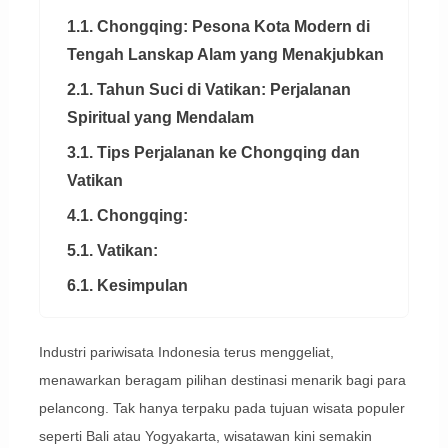
1.1. Chongqing: Pesona Kota Modern di
Tengah Lanskap Alam yang Menakjubkan
2.1. Tahun Suci di Vatikan: Perjalanan
Spiritual yang Mendalam
3.1. Tips Perjalanan ke Chongqing dan
Vatikan
4.1. Chongqing:
5.1. Vatikan:
6.1. Kesimpulan
Industri pariwisata Indonesia terus menggeliat,
menawarkan beragam pilihan destinasi menarik bagi para
pelancong. Tak hanya terpaku pada tujuan wisata populer
seperti Bali atau Yogyakarta, wisatawan kini semakin