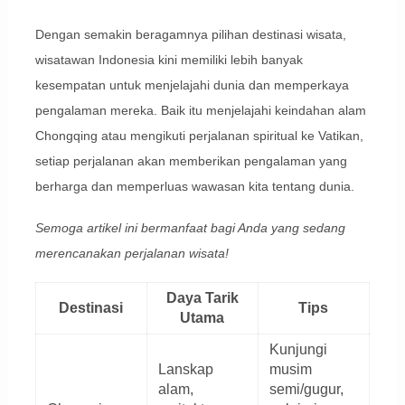
Dengan semakin beragamnya pilihan destinasi wisata,
wisatawan Indonesia kini memiliki lebih banyak
kesempatan untuk menjelajahi dunia dan memperkaya
pengalaman mereka. Baik itu menjelajahi keindahan alam
Chongqing atau mengikuti perjalanan spiritual ke Vatikan,
setiap perjalanan akan memberikan pengalaman yang
berharga dan memperluas wawasan kita tentang dunia.
Semoga artikel ini bermanfaat bagi Anda yang sedang
merencanakan perjalanan wisata!
Daya Tarik
Destinasi
Tips
Utama
Kunjungi
Lanskap
musim
alam,
semi/gugur,