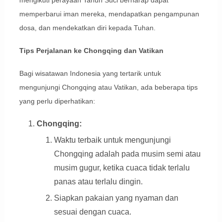
mengikuti perayaan Tahun Suci berharap dapat
memperbarui iman mereka, mendapatkan pengampunan
dosa, dan mendekatkan diri kepada Tuhan.
Tips Perjalanan ke Chongqing dan Vatikan
Bagi wisatawan Indonesia yang tertarik untuk
mengunjungi Chongqing atau Vatikan, ada beberapa tips
yang perlu diperhatikan:
Chongqing:
Waktu terbaik untuk mengunjungi
Chongqing adalah pada musim semi atau
musim gugur, ketika cuaca tidak terlalu
panas atau terlalu dingin.
Siapkan pakaian yang nyaman dan
sesuai dengan cuaca.