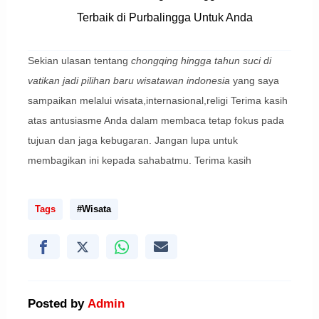
Terbaik di Purbalingga Untuk Anda
Sekian ulasan tentang
chongqing hingga tahun suci di
vatikan jadi pilihan baru wisatawan indonesia
yang saya
sampaikan melalui wisata,internasional,religi Terima kasih
atas antusiasme Anda dalam membaca tetap fokus pada
tujuan dan jaga kebugaran. Jangan lupa untuk
membagikan ini kepada sahabatmu. Terima kasih
Tags
#Wisata
Posted by
Admin