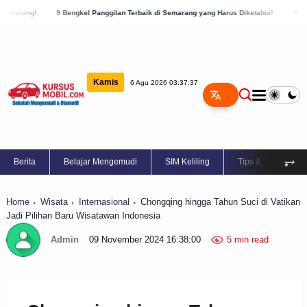
9 Bengkel Panggilan Terbaik di Semarang yang Harus Diketahui!
9 Bengkel Panggilan
Kamis
6 Agu 2026 03:37:38
⥅
Berita
Belajar Mengemudi
SIM Keliling
Tips & Trik
Home
Wisata
Internasional
Chongqing hingga Tahun Suci di Vatikan
Jadi Pilihan Baru Wisatawan Indonesia
Admin
09 November 2024 16:38:00
5 min read