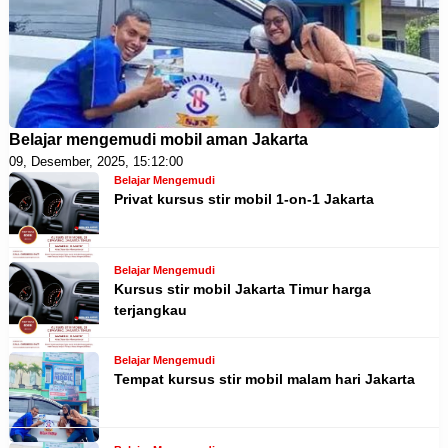
Belajar mengemudi mobil aman Jakarta
09, Desember, 2025, 15:12:00
Belajar Mengemudi
Privat kursus stir mobil 1-on-1 Jakarta
Belajar Mengemudi
Kursus stir mobil Jakarta Timur harga
terjangkau
Belajar Mengemudi
Tempat kursus stir mobil malam hari Jakarta