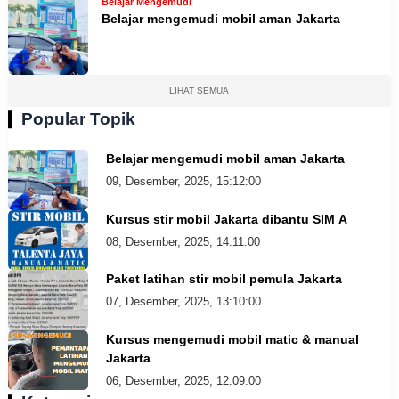
Belajar Mengemudi
Belajar mengemudi mobil aman Jakarta
LIHAT SEMUA
Popular Topik
Belajar mengemudi mobil aman Jakarta
09, Desember, 2025, 15:12:00
Kursus stir mobil Jakarta dibantu SIM A
08, Desember, 2025, 14:11:00
Paket latihan stir mobil pemula Jakarta
07, Desember, 2025, 13:10:00
Kursus mengemudi mobil matic & manual
Jakarta
06, Desember, 2025, 12:09:00