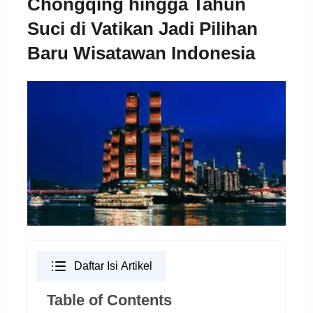
Chongqing hingga Tahun
Suci di Vatikan Jadi Pilihan
Baru Wisatawan Indonesia
Daftar Isi Artikel
Table of Contents