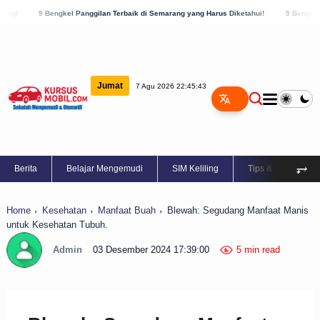
kel Panggilan Terbaik di Semarang yang Harus Diketahui!
9 Bengkel Panggilan Terba
Jumat
7 Agu 2026 22:45:44
⥅
Berita
Belajar Mengemudi
SIM Keliling
Tips & Trik
Home
Kesehatan
Manfaat Buah
Blewah: Segudang Manfaat Manis
untuk Kesehatan Tubuh.
Admin
03 Desember 2024 17:39:00
5 min read