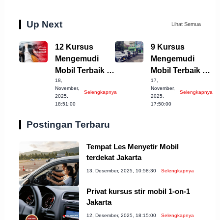
Up Next
Lihat Semua
12 Kursus
9 Kursus
Mengemudi
Mengemudi
Mobil Terbaik di
Mobil Terbaik di
18,
17,
Kota Banjar
Kota Bekasi
November,
November,
Selengkapnya
Selengkapnya
Jabar
2023
2025,
2025,
18:51:00
17:50:00
Postingan Terbaru
Tempat Les Menyetir Mobil
terdekat Jakarta
13, Desember, 2025, 10:58:30
Selengkapnya
Privat kursus stir mobil 1-on-1
Jakarta
12, Desember, 2025, 18:15:00
Selengkapnya