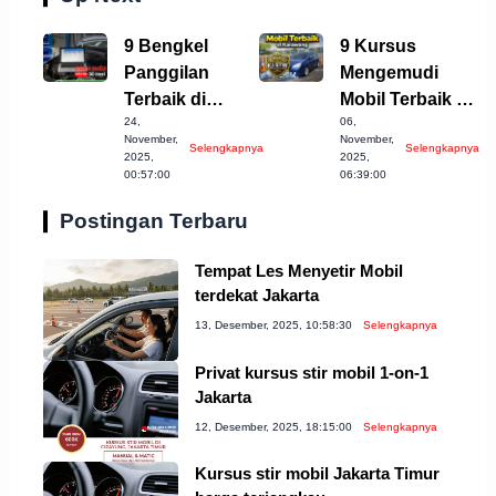
9 Bengkel
9 Kursus
Panggilan
Mengemudi
Terbaik di
Mobil Terbaik di
24,
06,
Temanggung
Karawang yang
November,
November,
Selengkapnya
Selengkapnya
untuk Anda
Wajib Dicoba!
2025,
2025,
00:57:00
06:39:00
Coba!
Postingan Terbaru
Tempat Les Menyetir Mobil
terdekat Jakarta
13, Desember, 2025, 10:58:30
Selengkapnya
Privat kursus stir mobil 1-on-1
Jakarta
12, Desember, 2025, 18:15:00
Selengkapnya
Kursus stir mobil Jakarta Timur