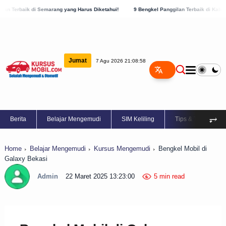
rang yang Harus Diketahui!
9 Bengkel Panggilan Terbaik di Kabupaten Semarang, Ce
Jumat
7 Agu 2026 21:08:59
⥅
Berita
Belajar Mengemudi
SIM Keliling
Tips & Trik
Home
Belajar Mengemudi
Kursus Mengemudi
Bengkel Mobil di
Galaxy Bekasi
Admin
22 Maret 2025 13:23:00
5 min read