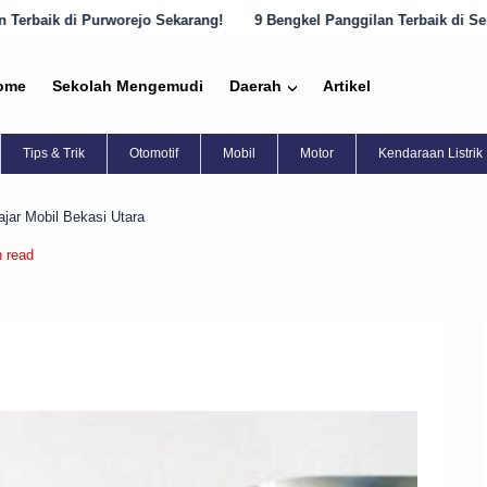
o Sekarang!
9 Bengkel Panggilan Terbaik di Semarang yang Harus Di
ome
Sekolah Mengemudi
Daerah
Artikel
Tips & Trik
Otomotif
Mobil
Motor
Kendaraan Listrik
ajar Mobil Bekasi Utara
n read