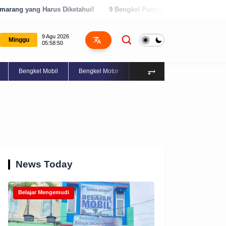
ketahui!
9 Bengkel Panggilan Terbaik di Kabupaten Semarang, Cek 
9 Agu 2026
Minggu
05:58:51
⥅
Bengkel Mobil
Bengkel Motor
Aksesoris
Properti
News Today
Belajar Mengemudi