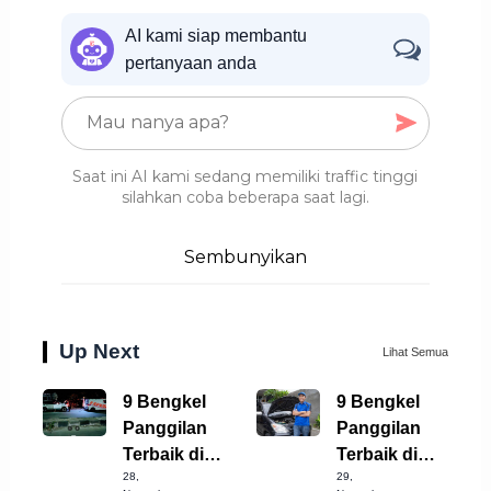
AI kami siap membantu
pertanyaan anda
Saat ini AI kami sedang memiliki traffic tinggi
silahkan coba beberapa saat lagi.
Sembunyikan
Up Next
Lihat Semua
9 Bengkel
9 Bengkel
Panggilan
Panggilan
Terbaik di
Terbaik di
28,
29,
Kabupaten
Semarang yang