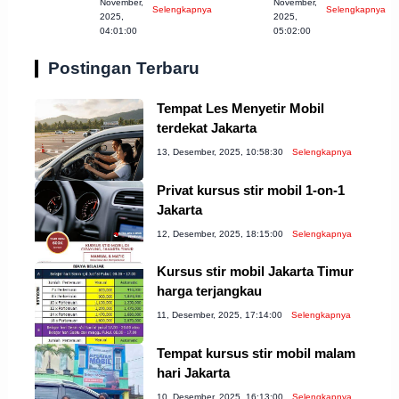
November,
November,
Selengkapnya
Selengkapnya
Semarang, Cek
Harus
2025,
2025,
04:01:00
05:02:00
Sekarang!
Diketahui!
Postingan Terbaru
Tempat Les Menyetir Mobil
terdekat Jakarta
13, Desember, 2025, 10:58:30
Selengkapnya
Privat kursus stir mobil 1-on-1
Jakarta
12, Desember, 2025, 18:15:00
Selengkapnya
Kursus stir mobil Jakarta Timur
harga terjangkau
11, Desember, 2025, 17:14:00
Selengkapnya
Tempat kursus stir mobil malam
hari Jakarta
10, Desember, 2025, 16:13:00
Selengkapnya