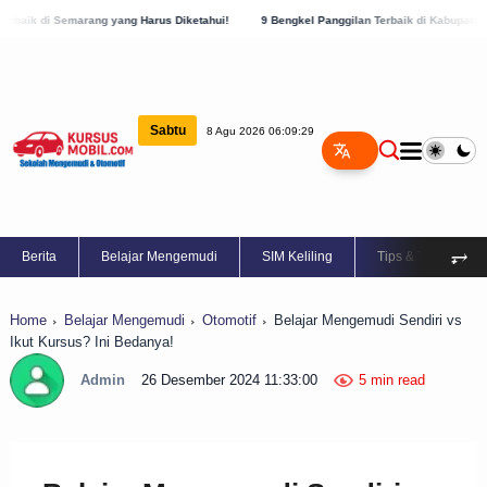
 yang Harus Diketahui!
9 Bengkel Panggilan Terbaik di Kabupaten Semarang, Cek Sek
Sabtu
8 Agu 2026 06:09:30
⥅
Berita
Belajar Mengemudi
SIM Keliling
Tips & Trik
Home
Belajar Mengemudi
Otomotif
Belajar Mengemudi Sendiri vs
Ikut Kursus? Ini Bedanya!
Admin
26 Desember 2024 11:33:00
5 min read