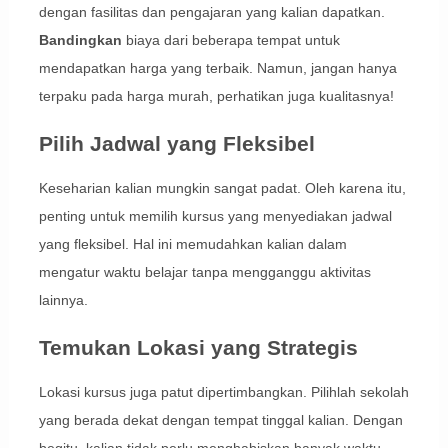
dengan fasilitas dan pengajaran yang kalian dapatkan.
Bandingkan
biaya dari beberapa tempat untuk
mendapatkan harga yang terbaik. Namun, jangan hanya
terpaku pada harga murah, perhatikan juga kualitasnya!
Pilih Jadwal yang Fleksibel
Keseharian kalian mungkin sangat padat. Oleh karena itu,
penting untuk memilih kursus yang menyediakan jadwal
yang fleksibel. Hal ini memudahkan kalian dalam
mengatur waktu belajar tanpa mengganggu aktivitas
lainnya.
Temukan Lokasi yang Strategis
Lokasi kursus juga patut dipertimbangkan. Pilihlah sekolah
yang berada dekat dengan tempat tinggal kalian. Dengan