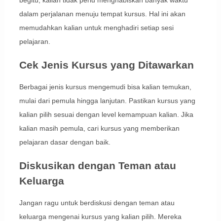
begitu, kalian tidak perlu menghabiskan banyak waktu
dalam perjalanan menuju tempat kursus. Hal ini akan
memudahkan kalian untuk menghadiri setiap sesi
pelajaran.
Cek Jenis Kursus yang Ditawarkan
Berbagai jenis kursus mengemudi bisa kalian temukan,
mulai dari pemula hingga lanjutan. Pastikan kursus yang
kalian pilih sesuai dengan level kemampuan kalian. Jika
kalian masih pemula, cari kursus yang memberikan
pelajaran dasar dengan baik.
Diskusikan dengan Teman atau
Keluarga
Jangan ragu untuk berdiskusi dengan teman atau
keluarga mengenai kursus yang kalian pilih. Mereka