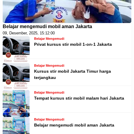
Belajar mengemudi mobil aman Jakarta
09, Desember, 2025, 15:12:00
Belajar Mengemudi
Privat kursus stir mobil 1-on-1 Jakarta
Belajar Mengemudi
Kursus stir mobil Jakarta Timur harga
terjangkau
Belajar Mengemudi
Tempat kursus stir mobil malam hari Jakarta
Belajar Mengemudi
Belajar mengemudi mobil aman Jakarta