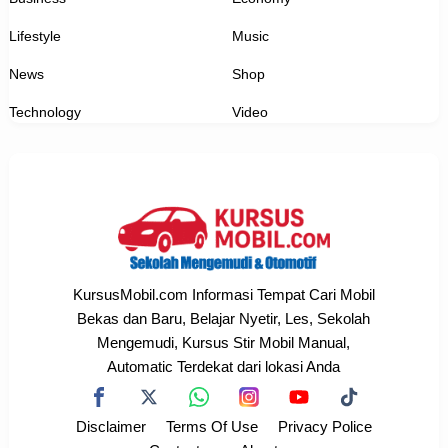
Lifestyle
Music
News
Shop
Technology
Video
KursusMobil.com Informasi Tempat Cari Mobil
Bekas dan Baru, Belajar Nyetir, Les, Sekolah
Mengemudi, Kursus Stir Mobil Manual,
Automatic Terdekat dari lokasi Anda
Disclaimer
Terms Of Use
Privacy Police