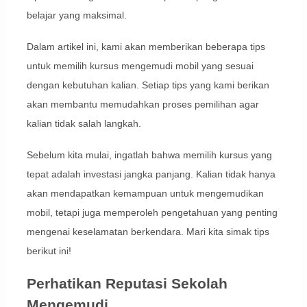
belajar yang maksimal.
Dalam artikel ini, kami akan memberikan beberapa tips
untuk memilih kursus mengemudi mobil yang sesuai
dengan kebutuhan kalian. Setiap tips yang kami berikan
akan membantu memudahkan proses pemilihan agar
kalian tidak salah langkah.
Sebelum kita mulai, ingatlah bahwa memilih kursus yang
tepat adalah investasi jangka panjang. Kalian tidak hanya
akan mendapatkan kemampuan untuk mengemudikan
mobil, tetapi juga memperoleh pengetahuan yang penting
mengenai keselamatan berkendara. Mari kita simak tips
berikut ini!
Perhatikan Reputasi Sekolah
Mengemudi