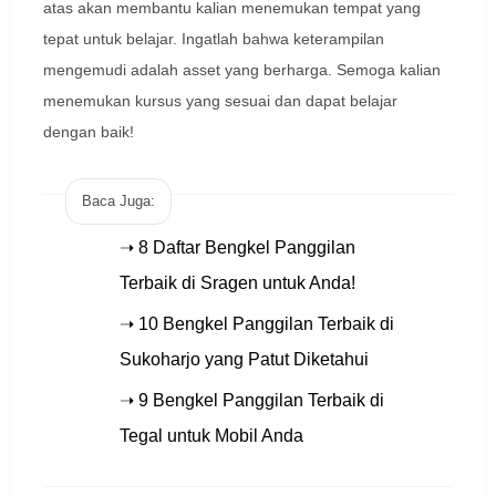
atas akan membantu kalian menemukan tempat yang
tepat untuk belajar. Ingatlah bahwa keterampilan
mengemudi adalah asset yang berharga. Semoga kalian
menemukan kursus yang sesuai dan dapat belajar
dengan baik!
Baca Juga:
➝ 8 Daftar Bengkel Panggilan
Terbaik di Sragen untuk Anda!
➝ 10 Bengkel Panggilan Terbaik di
Sukoharjo yang Patut Diketahui
➝ 9 Bengkel Panggilan Terbaik di
Tegal untuk Mobil Anda