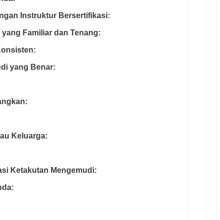
gan Instruktur Bersertifikasi:
n yang Familiar dan Tenang:
Konsisten:
di yang Benar:
angkan:
tau Keluarga:
asi Ketakutan Mengemudi:
nda: