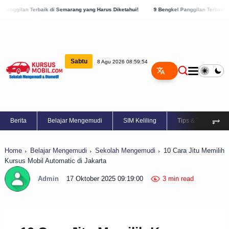
Terbaik di Semarang yang Harus Diketahui!
9 Bengkel Panggilan Terbaik di Kabupate
Sabtu
8 Agu 2026 08:59:55
⥅
Berita
Belajar Mengemudi
SIM Keliling
Tips & Trik
Home
Belajar Mengemudi
Sekolah Mengemudi
10 Cara Jitu Memilih
Kursus Mobil Automatic di Jakarta
Admin
17 Oktober 2025 09:19:00
3 min read