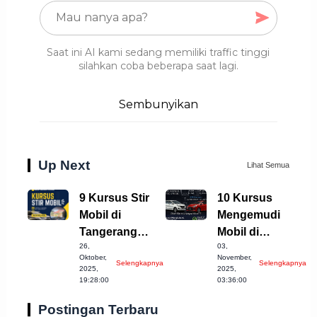
Saat ini AI kami sedang memiliki traffic tinggi
silahkan coba beberapa saat lagi.
Sembunyikan
Up Next
Lihat Semua
9 Kursus Stir
10 Kursus
Mobil di
Mengemudi
Tangerang
Mobil di
26,
03,
Selatan yang
Tasikmalaya
Oktober,
November,
Selengkapnya
Selengkapnya
Wajib Anda
yang Wajib
2025,
2025,
19:28:00
03:36:00
Coba!
Dicoba!
Postingan Terbaru