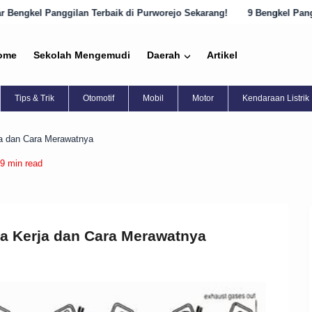
 Terbaik di Purworejo Sekarang!
9 Bengkel Panggilan Terbaik di Se
ome
Sekolah Mengemudi
Daerah
Artikel
Tips & Trik
Otomotif
Mobil
Motor
Kendaraan Listrik
ja dan Cara Merawatnya
9 min read
ra Kerja dan Cara Merawatnya