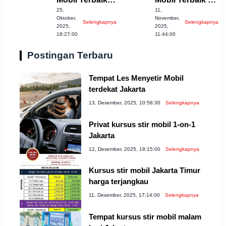
25,
11,
Banjarnegara
Cirebon yang
Oktober,
November,
Selengkapnya
Selengkapnya
untuk Anda!
Wajib Dicoba!
2025,
2025,
18:27:00
11:44:00
Postingan Terbaru
Tempat Les Menyetir Mobil
terdekat Jakarta
13, Desember, 2025, 10:58:30
Selengkapnya
Privat kursus stir mobil 1-on-1
Jakarta
12, Desember, 2025, 18:15:00
Selengkapnya
Kursus stir mobil Jakarta Timur
harga terjangkau
11, Desember, 2025, 17:14:00
Selengkapnya
Tempat kursus stir mobil malam