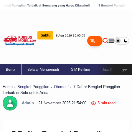
lan Terbaik di Semarang yang Harus Diketahui!
9 Bengkel Panggilan Terbaik di Kabu
Sabtu
8 Agu 2026 15:05:06
⥅
Berita
Belajar Mengemudi
SIM Keliling
Tips & Trik
Home
Bengkel Panggilan
Otomotif
7 Daftar Bengkel Panggilan
Terbaik di Solo untuk Anda
Admin
21 November 2025 21:54:00
3 min read