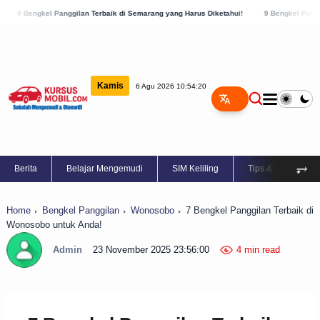
 Panggilan Terbaik di Semarang yang Harus Diketahui!
9 Bengkel Panggilan Terbaik 
Kamis
6 Agu 2026 10:54:20
⥅
Berita
Belajar Mengemudi
SIM Keliling
Tips & Trik
Home
Bengkel Panggilan
Wonosobo
7 Bengkel Panggilan Terbaik di
Wonosobo untuk Anda!
Admin
23 November 2025 23:56:00
4 min read