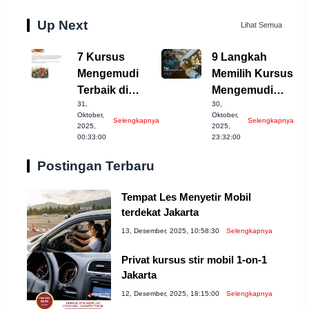
Up Next
Lihat Semua
7 Kursus
9 Langkah
Mengemudi
Memilih Kursus
Terbaik di
Mengemudi
31,
30,
Lhokseumawe
Mobil Terbaik di
Oktober,
Oktober,
Selengkapnya
Selengkapnya
yang Wajib
Denpasar
2025,
2025,
00:33:00
23:32:00
Dicoba!
Postingan Terbaru
Tempat Les Menyetir Mobil
terdekat Jakarta
13, Desember, 2025, 10:58:30
Selengkapnya
Privat kursus stir mobil 1-on-1
Jakarta
12, Desember, 2025, 18:15:00
Selengkapnya