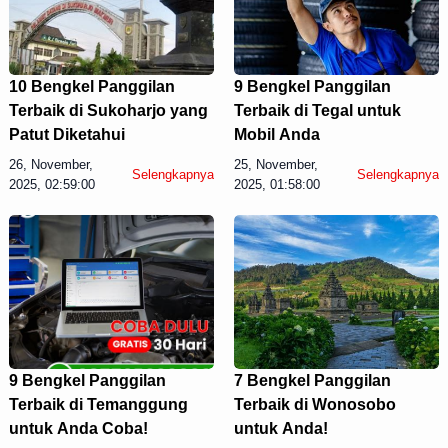
10 Bengkel Panggilan
9 Bengkel Panggilan
Terbaik di Sukoharjo yang
Terbaik di Tegal untuk
Patut Diketahui
Mobil Anda
26, November,
25, November,
Selengkapnya
Selengkapnya
2025, 02:59:00
2025, 01:58:00
9 Bengkel Panggilan
7 Bengkel Panggilan
Terbaik di Temanggung
Terbaik di Wonosobo
untuk Anda Coba!
untuk Anda!