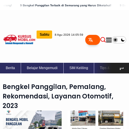
g!
9 Bengkel Panggilan Terbaik di Semarang yang Harus Diketahui!
9 Bengkel Pa
Sabtu
8 Agu 2026 14:06:00
⥅
Berita
Belajar Mengemudi
SIM Keliling
Tips & Trik
Bengkel Panggilan, Pemalang,
Rekomendasi, Layanan Otomotif,
2023