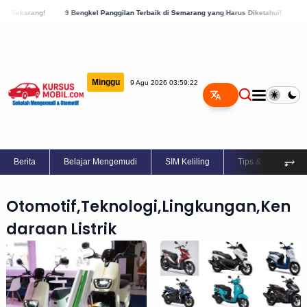
 Sekarang!
9 Bengkel Panggilan Terbaik di Semarang yang Harus Diketahui!
9 Be
Minggu
9 Agu 2026 03:59:22
⥅
Berita
Belajar Mengemudi
SIM Keliling
Tips & Trik
Otomotif,Teknologi,Lingkungan,Ken
daraan Listrik