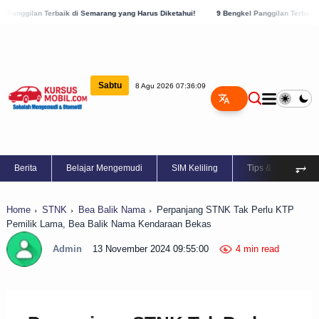
erbaik di Semarang yang Harus Diketahui!
9 Bengkel Panggilan Terbaik di Kabupaten
Sabtu
8 Agu 2026 07:36:10
⥅
Berita
Belajar Mengemudi
SIM Keliling
Tips & Trik
Home
STNK
Bea Balik Nama
Perpanjang STNK Tak Perlu KTP
Pemilik Lama, Bea Balik Nama Kendaraan Bekas
Admin
13 November 2024 09:55:00
4 min read