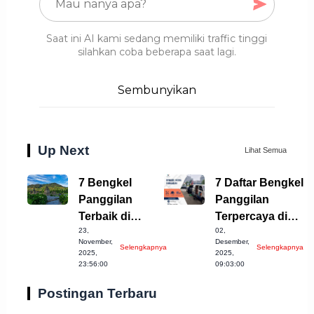
Saat ini AI kami sedang memiliki traffic tinggi
silahkan coba beberapa saat lagi.
Sembunyikan
Up Next
Lihat Semua
7 Bengkel
7 Daftar Bengkel
Panggilan
Panggilan
Terbaik di
Terpercaya di
23,
02,
Wonosobo
Pemalang 2023!
November,
Desember,
Selengkapnya
Selengkapnya
untuk Anda!
2025,
2025,
23:56:00
09:03:00
Postingan Terbaru