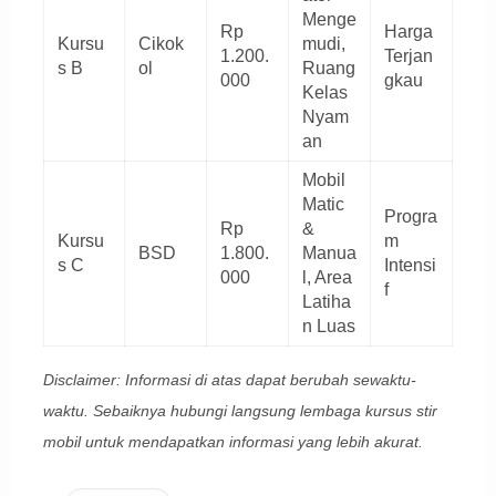
Menge
Rp
Harga
Kursu
Cikok
mudi,
1.200.
Terjan
s B
ol
Ruang
000
gkau
Kelas
Nyam
an
Mobil
Matic
Progra
Rp
&
Kursu
m
BSD
1.800.
Manua
s C
Intensi
000
l, Area
f
Latiha
n Luas
Disclaimer: Informasi di atas dapat berubah sewaktu-
waktu. Sebaiknya hubungi langsung lembaga kursus stir
mobil untuk mendapatkan informasi yang lebih akurat.