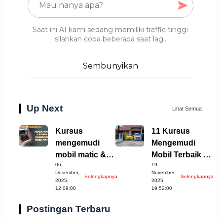
Saat ini AI kami sedang memiliki traffic tinggi
silahkan coba beberapa saat lagi.
Sembunyikan
Up Next
Lihat Semua
Kursus
11 Kursus
mengemudi
Mengemudi
mobil matic &
Mobil Terbaik di
06,
19,
manual Jakarta
Bandung
Desember,
November,
Selengkapnya
Selengkapnya
Kabupaten yang
2025,
2025,
12:09:00
19:52:00
Perlu Anda
Coba!
Postingan Terbaru