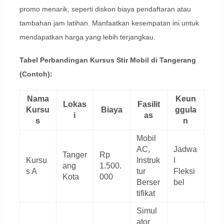
promo menarik, seperti diskon biaya pendaftaran atau
tambahan jam latihan. Manfaatkan kesempatan ini untuk
mendapatkan harga yang lebih terjangkau.
Tabel Perbandingan Kursus Stir Mobil di Tangerang
(Contoh):
Nama
Keun
Lokas
Fasilit
Kursu
Biaya
ggula
i
as
s
n
Mobil
AC,
Jadwa
Tanger
Rp
Kursu
Instruk
l
ang
1.500.
s A
tur
Fleksi
Kota
000
Berser
bel
tifikat
Simul
ator