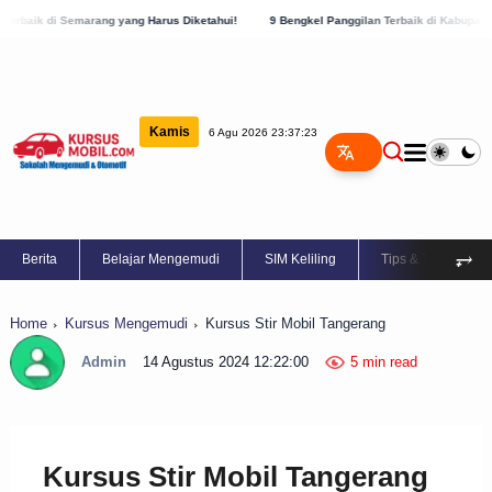
ang Harus Diketahui!
9 Bengkel Panggilan Terbaik di Kabupaten Semarang, Cek Seka
Kamis
6 Agu 2026 23:37:24
⥅
Berita
Belajar Mengemudi
SIM Keliling
Tips & Trik
Home
Kursus Mengemudi
Kursus Stir Mobil Tangerang
Admin
14 Agustus 2024 12:22:00
5 min read
Kursus Stir Mobil Tangerang