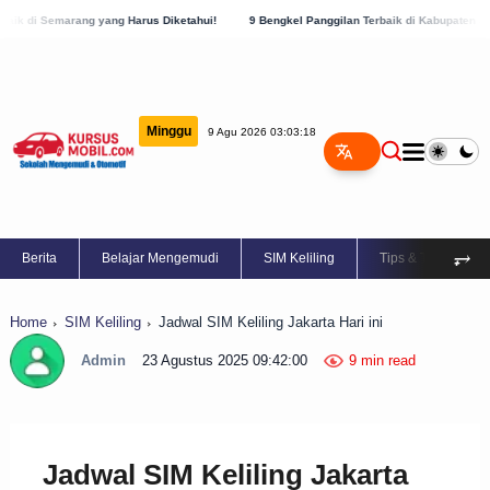
ng Harus Diketahui!
9 Bengkel Panggilan Terbaik di Kabupaten Semarang, Cek Sekara
Minggu
9 Agu 2026 03:03:19
⥅
Berita
Belajar Mengemudi
SIM Keliling
Tips & Trik
Home
SIM Keliling
Jadwal SIM Keliling Jakarta Hari ini
Admin
23 Agustus 2025 09:42:00
9 min read
Jadwal SIM Keliling Jakarta