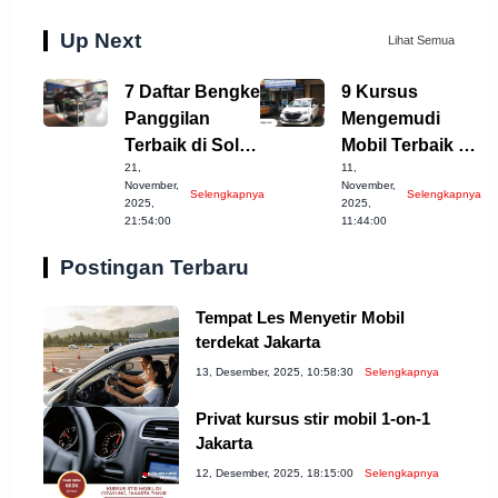
Up Next
Lihat Semua
7 Daftar Bengkel
9 Kursus
Panggilan
Mengemudi
Terbaik di Solo
Mobil Terbaik di
21,
11,
untuk Anda
Cirebon yang
November,
November,
Selengkapnya
Selengkapnya
Wajib Dicoba!
2025,
2025,
21:54:00
11:44:00
Postingan Terbaru
Tempat Les Menyetir Mobil
terdekat Jakarta
13, Desember, 2025, 10:58:30
Selengkapnya
Privat kursus stir mobil 1-on-1
Jakarta
12, Desember, 2025, 18:15:00
Selengkapnya