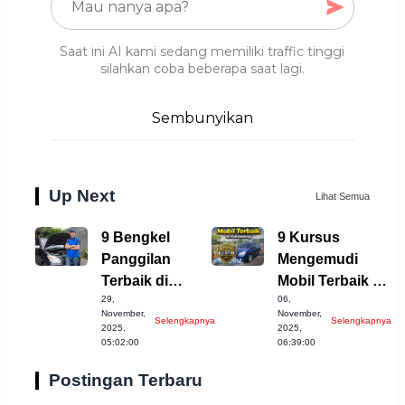
Saat ini AI kami sedang memiliki traffic tinggi
silahkan coba beberapa saat lagi.
Sembunyikan
Up Next
Lihat Semua
9 Bengkel
9 Kursus
Panggilan
Mengemudi
Terbaik di
Mobil Terbaik di
29,
06,
Semarang yang
Karawang yang
November,
November,
Selengkapnya
Selengkapnya
Harus
Wajib Dicoba!
2025,
2025,
05:02:00
06:39:00
Diketahui!
Postingan Terbaru