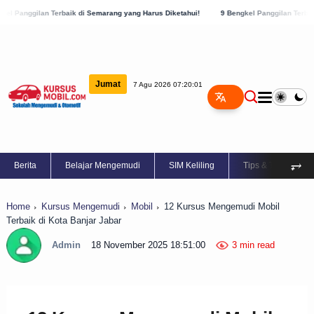
erbaik di Semarang yang Harus Diketahui!
9 Bengkel Panggilan Terbaik di Kabupaten
Jumat
7 Agu 2026 07:20:02
⥅
Berita
Belajar Mengemudi
SIM Keliling
Tips & Trik
Home
Kursus Mengemudi
Mobil
12 Kursus Mengemudi Mobil
Terbaik di Kota Banjar Jabar
Admin
18 November 2025 18:51:00
3 min read