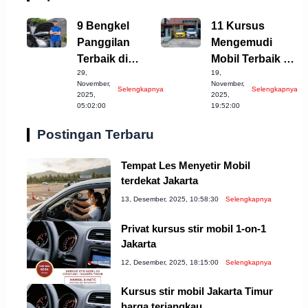
9 Bengkel
11 Kursus
Panggilan
Mengemudi
Terbaik di
Mobil Terbaik di
29,
19,
Semarang yang
Bandung
November,
November,
Selengkapnya
Selengkapnya
Harus
Kabupaten yang
2025,
2025,
05:02:00
19:52:00
Diketahui!
Perlu Anda
Coba!
Postingan Terbaru
Tempat Les Menyetir Mobil
terdekat Jakarta
13, Desember, 2025, 10:58:30
Selengkapnya
Privat kursus stir mobil 1-on-1
Jakarta
12, Desember, 2025, 18:15:00
Selengkapnya
Kursus stir mobil Jakarta Timur
harga terjangkau