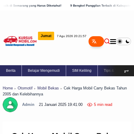
ang yang Harus Diketahui!
9 Bengkel Panggilan Terbaik di Kabupaten Semarang, Cek 
Jumat
7 Agu 2026 20:21:58
⥅
Berita
Belajar Mengemudi
SIM Keliling
Tips & Trik
Home
Otomotif
Mobil Bekas
Cek Harga Mobil Carry Bekas Tahun
2005 dan Kelebihannya
Admin
21 Januari 2025 19:41:00
5 min read