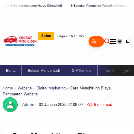
ang Harus Diketahui!
9 Bengkel Panggilan Terbaik di Kabupaten Semarang, Cek Sekar
Sabtu
8 Agu 2026 16:15:29
⥅
Berita
Belajar Mengemudi
SIM Keliling
Tips & Trik
Home
Website
Digital Marketing
Cara Menghitung Biaya
Pembuatan Website
Admin
02 Januari 2025 22:08:00
6 min read