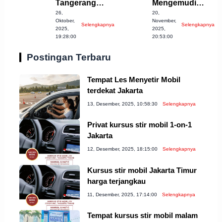
Tangerang
Mengemudi
26,
20,
Selatan yang
Terbaik di
Oktober,
November,
Selengkapnya
Selengkapnya
Wajib Anda
Bandung
2025,
2025,
19:28:00
20:53:00
Coba!
Postingan Terbaru
Tempat Les Menyetir Mobil
terdekat Jakarta
13, Desember, 2025, 10:58:30
Selengkapnya
Privat kursus stir mobil 1-on-1
Jakarta
12, Desember, 2025, 18:15:00
Selengkapnya
Kursus stir mobil Jakarta Timur
harga terjangkau
11, Desember, 2025, 17:14:00
Selengkapnya
Tempat kursus stir mobil malam