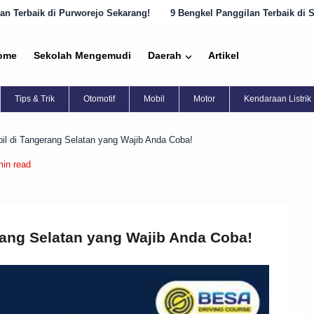
Sekarang!
9 Bengkel Panggilan Terbaik di Semarang yang Harus Dike
ome
Sekolah Mengemudi
Daerah
Artikel
Tips & Trik
Otomotif
Mobil
Motor
Kendaraan Listrik
bil di Tangerang Selatan yang Wajib Anda Coba!
min read
erang Selatan yang Wajib Anda Coba!