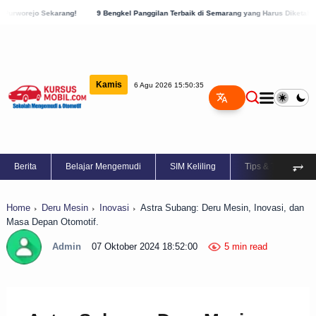
g!
9 Bengkel Panggilan Terbaik di Semarang yang Harus Diketahui!
9 Bengkel Pa
Kamis
6 Agu 2026 15:50:36
⥅
Berita
Belajar Mengemudi
SIM Keliling
Tips & Trik
Home
Deru Mesin
Inovasi
Astra Subang: Deru Mesin, Inovasi, dan
Masa Depan Otomotif.
Admin
07 Oktober 2024 18:52:00
5 min read