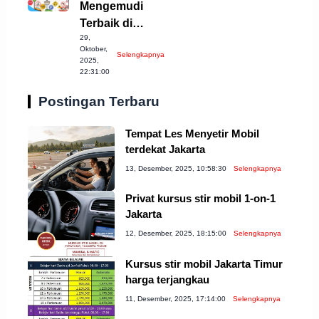
Mengemudi
Terbaik di
29,
Pangkalpinang
Oktober,
Selengkapnya
untuk Pemula
2025,
22:31:00
Postingan Terbaru
Tempat Les Menyetir Mobil
terdekat Jakarta
13, Desember, 2025, 10:58:30
Selengkapnya
Privat kursus stir mobil 1-on-1
Jakarta
12, Desember, 2025, 18:15:00
Selengkapnya
Kursus stir mobil Jakarta Timur
harga terjangkau
11, Desember, 2025, 17:14:00
Selengkapnya