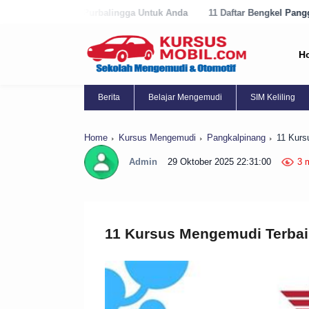
rbalingga Untuk Anda
11 Daftar Bengkel Panggilan Terbaik di Purwor
H
Berita
Belajar Mengemudi
SIM Keliling
Home
Kursus Mengemudi
Pangkalpinang
11 Kurs
Admin
29 Oktober 2025 22:31:00
3 
11 Kursus Mengemudi Terbai