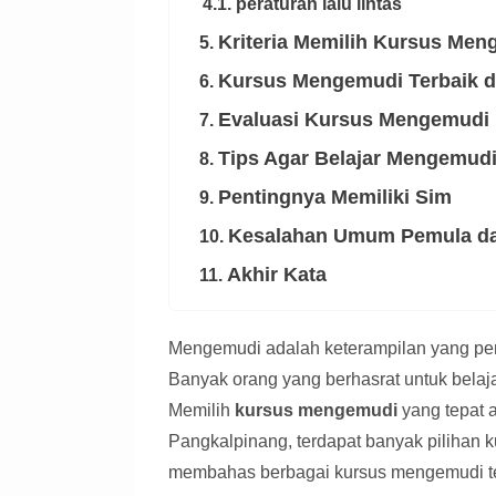
4.1. peraturan lalu lintas
Kriteria Memilih Kursus Men
5.
Kursus Mengemudi Terbaik d
6.
Evaluasi Kursus Mengemudi
7.
Tips Agar Belajar Mengemud
8.
Pentingnya Memiliki Sim
9.
Kesalahan Umum Pemula d
10.
Akhir Kata
11.
Mengemudi adalah keterampilan yang pen
Banyak orang yang berhasrat untuk belaja
Memilih
kursus mengemudi
yang tepat 
Pangkalpinang, terdapat banyak pilihan ku
membahas berbagai kursus mengemudi terb