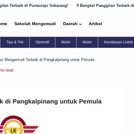
ejo Sekarang!
9 Bengkel Panggilan Terbaik di Semarang yang Harus 
ome
Sekolah Mengemudi
Daerah
Artikel
Tips & Trik
Otomotif
Mobil
Motor
Kendaraan Listrik
us Mengemudi Terbaik di Pangkalpinang untuk Pemula
min read
k di Pangkalpinang untuk Pemula