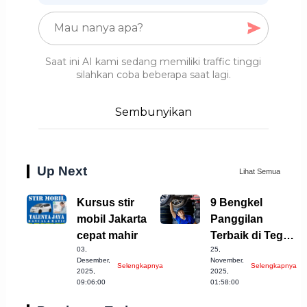
Saat ini AI kami sedang memiliki traffic tinggi
silahkan coba beberapa saat lagi.
Sembunyikan
Up Next
Lihat Semua
Kursus stir
9 Bengkel
mobil Jakarta
Panggilan
cepat mahir
Terbaik di Tegal
03,
25,
untuk Mobil
Desember,
November,
Selengkapnya
Selengkapnya
Anda
2025,
2025,
09:06:00
01:58:00