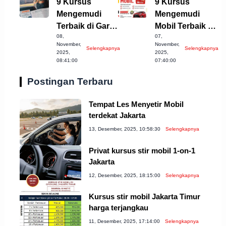
9 Kursus
9 Kursus
Mengemudi
Mengemudi
Terbaik di Garut
Mobil Terbaik di
08,
07,
yang Harus
Indramayu yang
November,
November,
Selengkapnya
Selengkapnya
Dicoba!
Wajib Dicoba!
2025,
2025,
08:41:00
07:40:00
Postingan Terbaru
Tempat Les Menyetir Mobil
terdekat Jakarta
13, Desember, 2025, 10:58:30
Selengkapnya
Privat kursus stir mobil 1-on-1
Jakarta
12, Desember, 2025, 18:15:00
Selengkapnya
Kursus stir mobil Jakarta Timur
harga terjangkau
11, Desember, 2025, 17:14:00
Selengkapnya