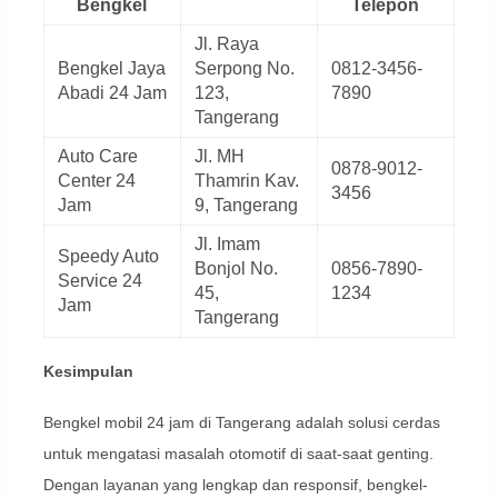
Bengkel
Telepon
Jl. Raya
Bengkel Jaya
Serpong No.
0812-3456-
Abadi 24 Jam
123,
7890
Tangerang
Auto Care
Jl. MH
0878-9012-
Center 24
Thamrin Kav.
3456
Jam
9, Tangerang
Jl. Imam
Speedy Auto
Bonjol No.
0856-7890-
Service 24
45,
1234
Jam
Tangerang
Kesimpulan
Bengkel mobil 24 jam di Tangerang adalah solusi cerdas
untuk mengatasi masalah otomotif di saat-saat genting.
Dengan layanan yang lengkap dan responsif, bengkel-