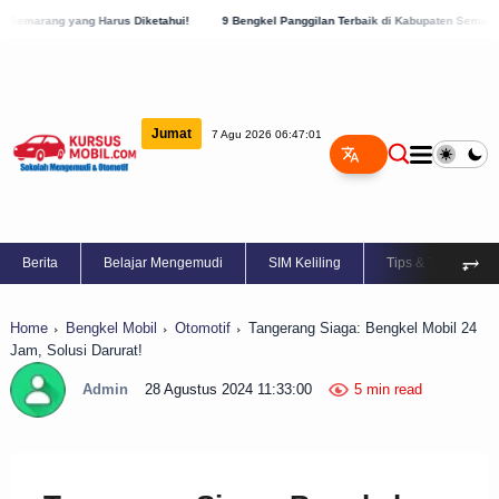
us Diketahui!
9 Bengkel Panggilan Terbaik di Kabupaten Semarang, Cek Sekarang!
Jumat
7 Agu 2026 06:47:02
⥅
Berita
Belajar Mengemudi
SIM Keliling
Tips & Trik
Home
Bengkel Mobil
Otomotif
Tangerang Siaga: Bengkel Mobil 24
Jam, Solusi Darurat!
Admin
28 Agustus 2024 11:33:00
5 min read