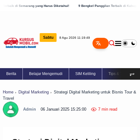
ang Harus Diketahui!
9 Bengkel Panggilan Terbaik di Kabupaten Semarang, Cek Sekar
Sabtu
8 Agu 2026 11:19:50
⥅
Berita
Belajar Mengemudi
SIM Keliling
Tips & Trik
Home
Digital Marketing
Strategi Digital Marketing untuk Bisnis Tour &
Travel
Admin
06 Januari 2025 15:25:00
7 min read