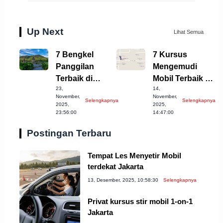
Up Next
Lihat Semua
7 Bengkel
7 Kursus
Panggilan
Mengemudi
Terbaik di
Mobil Terbaik di
23,
14,
Wonosobo
Bogor
November,
November,
Selengkapnya
Selengkapnya
untuk Anda!
Kabupaten 2023
2025,
2025,
23:56:00
14:47:00
Postingan Terbaru
Tempat Les Menyetir Mobil
terdekat Jakarta
13, Desember, 2025, 10:58:30
Selengkapnya
Privat kursus stir mobil 1-on-1
Jakarta