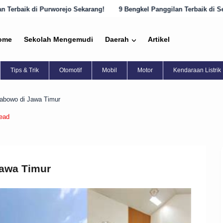
o Sekarang!
9 Bengkel Panggilan Terbaik di Semarang yang Harus Di
ome
Sekolah Mengemudi
Daerah
Artikel
Tips & Trik
Otomotif
Mobil
Motor
Kendaraan Listrik
abowo di Jawa Timur
read
awa Timur