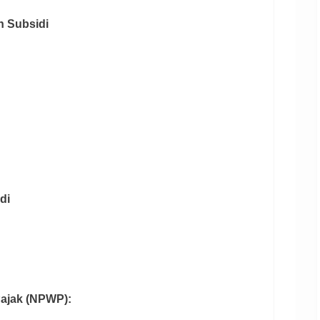
h Subsidi
di
Pajak (NPWP):