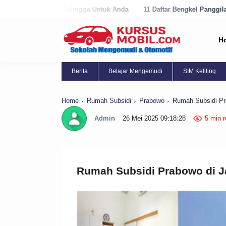
alingga Untuk Anda
11 Daftar Bengkel Panggilan Terbaik di Purworej
H
Berita
Belajar Mengemudi
SIM Keliling
Home
Rumah Subsidi
Prabowo
Rumah Subsidi Pr
Admin
26 Mei 2025 09:18:28
5 min 
Rumah Subsidi Prabowo di J