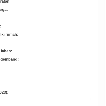
ratan
arga:
:
iki rumah:
 lahan:
engembang:
023):