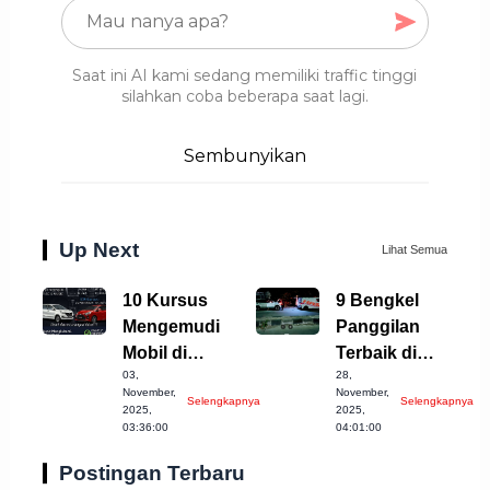
Saat ini AI kami sedang memiliki traffic tinggi
silahkan coba beberapa saat lagi.
Sembunyikan
Up Next
Lihat Semua
10 Kursus
9 Bengkel
Mengemudi
Panggilan
Mobil di
Terbaik di
03,
28,
Tasikmalaya
Kabupaten
November,
November,
Selengkapnya
Selengkapnya
yang Wajib
Semarang, Cek
2025,
2025,
03:36:00
04:01:00
Dicoba!
Sekarang!
Postingan Terbaru