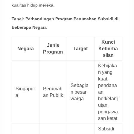
kualitas hidup mereka.
Tabel: Perbandingan Program Perumahan Subsidi di
Beberapa Negara
Kunci
Jenis
Negara
Target
Keberha
Program
silan
Kebijaka
n yang
kuat,
Sebagia
pendana
Singapur
Perumah
n besar
an
a
an Publik
warga
berkelanj
utan,
pengawa
san ketat
Subsidi