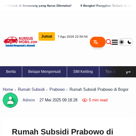
marang yang Harus Diketahui!
9 Bengkel Panggilan Terbaik di Kabupaten Semarang, C
Jumat
7 Agu 2026 22:50:55
⥅
Berita
Belajar Mengemudi
SIM Keliling
Tips & Trik
Home
Rumah Subsidi
Prabowo
Rumah Subsidi Prabowo di Bogor
Admin
27 Mei 2025 09:18:28
5 min read
Rumah Subsidi Prabowo di