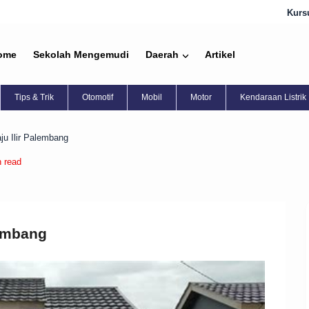
Kursus stir mobil Jakarta 
ome
Sekolah Mengemudi
Daerah
Artikel
Tips & Trik
Otomotif
Mobil
Motor
Kendaraan Listrik
ju Ilir Palembang
n read
lembang