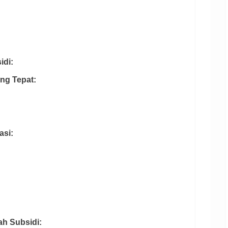
idi:
ang Tepat:
asi:
ah Subsidi: