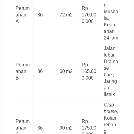
n,
Perum
Rp
Musho
ahan
36
72 m2
170.00
la,
A
0.000
Keam
anan
24 jam
Jalan
lebar,
Draina
Perum
Rp
se
ahan
36
60 m2
165.00
baik,
B
0.000
Jaring
an
listrik
Club
house
,
Kolam
Perum
Rp
renan
ahan
36
90 m2
175.00
g,