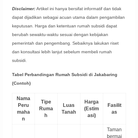
Disclaimer:
Artikel ini hanya bersifat informatif dan tidak
dapat dijadikan sebagai acuan utama dalam pengambilan
keputusan. Harga dan ketentuan rumah subsidi dapat
berubah sewaktu-waktu sesuai dengan kebijakan
pemerintah dan pengembang. Sebaiknya lakukan riset
dan konsultasi lebih lanjut sebelum membeli rumah
subsidi.
Tabel Perbandingan Rumah Subsidi di Jakabaring
(Contoh)
Nama
Tipe
Harga
Peru
Luas
Fasilit
Ruma
(Estim
maha
Tanah
as
h
asi)
n
Taman
bermai