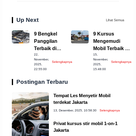
Up Next
Lihat Semua
9 Bengkel
9 Kursus
Panggilan
Mengemudi
Terbaik di
Mobil Terbaik di
22,
15,
Salatiga untuk
Kota Bogor
November,
November,
Selengkapnya
Selengkapnya
Anda!
yang Wajib
2025,
2025,
22:55:00
15:48:00
Dicoba
Postingan Terbaru
Tempat Les Menyetir Mobil
terdekat Jakarta
13, Desember, 2025, 10:58:30
Selengkapnya
Privat kursus stir mobil 1-on-1
Jakarta