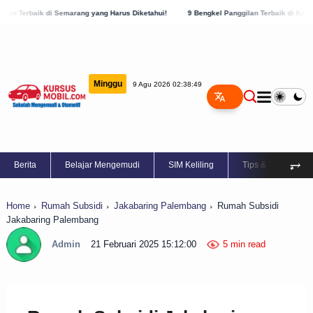
arang yang Harus Diketahui!
9 Bengkel Panggilan Terbaik di Kabupaten Semarang, C
Minggu
9 Agu 2026 02:38:50
⥅
Berita
Belajar Mengemudi
SIM Keliling
Tips & Trik
Home
Rumah Subsidi
Jakabaring Palembang
Rumah Subsidi
Jakabaring Palembang
Admin
21 Februari 2025 15:12:00
5 min read