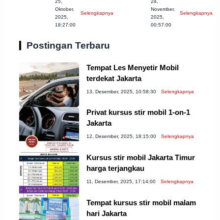
25,
24,
Banjarnegara
Temanggung
Oktober,
November,
Selengkapnya
Selengkapnya
untuk Anda!
untuk Anda
2025,
2025,
18:27:00
00:57:00
Coba!
Postingan Terbaru
Tempat Les Menyetir Mobil
terdekat Jakarta
13, Desember, 2025, 10:58:30
Selengkapnya
Privat kursus stir mobil 1-on-1
Jakarta
12, Desember, 2025, 18:15:00
Selengkapnya
Kursus stir mobil Jakarta Timur
harga terjangkau
11, Desember, 2025, 17:14:00
Selengkapnya
Tempat kursus stir mobil malam
hari Jakarta