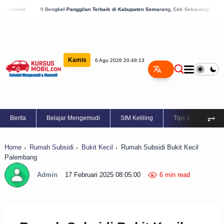
Bengkel Panggilan Terbaik di Kabupaten Semarang, Cek Sekarang!
8 Daftar Bengkel P
Kamis
6 Agu 2026 20:49:14
⥅
Berita
Belajar Mengemudi
SIM Keliling
Tips & Trik
Home
Rumah Subsidi
Bukit Kecil
Rumah Subsidi Bukit Kecil
Palembang
Admin
17 Februari 2025 08:05:00
6 min read