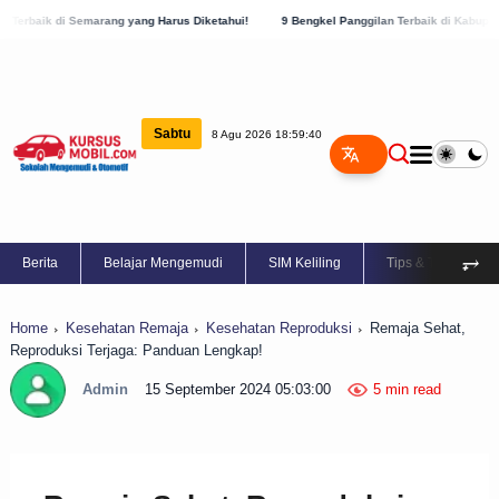
ng yang Harus Diketahui!
9 Bengkel Panggilan Terbaik di Kabupaten Semarang, Cek S
Sabtu
8 Agu 2026 18:59:41
⥅
Berita
Belajar Mengemudi
SIM Keliling
Tips & Trik
Home
Kesehatan Remaja
Kesehatan Reproduksi
Remaja Sehat,
Reproduksi Terjaga: Panduan Lengkap!
Admin
15 September 2024 05:03:00
5 min read