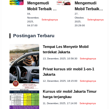
Mengemudi
Mengemudi
Mobil Terbaik di
Mobil Terbaik di
04,
27,
Sukabumi yang
Serang Banten!
November,
Oktober,
Selengkapnya
Selengkapnya
Wajib Dicoba!
2025,
2025,
04:37:00
20:29:00
Postingan Terbaru
Tempat Les Menyetir Mobil
terdekat Jakarta
13, Desember, 2025, 10:58:30
Selengkapnya
Privat kursus stir mobil 1-on-1
Jakarta
12, Desember, 2025, 18:15:00
Selengkapnya
Kursus stir mobil Jakarta Timur
harga terjangkau
11, Desember, 2025, 17:14:00
Selengkapnya