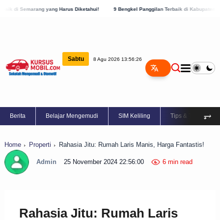
g Harus Diketahui!
9 Bengkel Panggilan Terbaik di Kabupaten Semarang, Cek Sekara
Sabtu
8 Agu 2026 13:56:27
⥅
Berita
Belajar Mengemudi
SIM Keliling
Tips & Trik
Home
Properti
Rahasia Jitu: Rumah Laris Manis, Harga Fantastis!
Admin
25 November 2024 22:56:00
6 min read
Rahasia Jitu: Rumah Laris