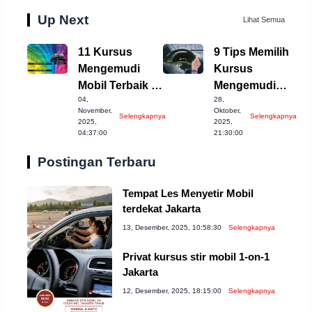
Up Next
Lihat Semua
11 Kursus
9 Tips Memilih
Mengemudi
Kursus
Mobil Terbaik di
Mengemudi
04,
28,
Sukabumi yang
Mobil Terbaik di
November,
Oktober,
Selengkapnya
Selengkapnya
Wajib Dicoba!
Cilegon
2025,
2025,
04:37:00
21:30:00
Postingan Terbaru
Tempat Les Menyetir Mobil
terdekat Jakarta
13, Desember, 2025, 10:58:30
Selengkapnya
Privat kursus stir mobil 1-on-1
Jakarta
12, Desember, 2025, 18:15:00
Selengkapnya