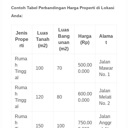
Contoh Tabel Perbandingan Harga Properti di Lokasi
Anda:
Luas
Jenis
Luas
Bang
Harga
Alama
Prope
Tanah
unan
(Rp)
t
rti
(m2)
(m2)
Ruma
Jalan
h
500.00
100
70
Mawar
Tingg
0.000
No. 1
al
Ruma
Jalan
h
600.00
120
80
Melati
Tingg
0.000
No. 2
al
Ruma
Jalan
h
750.00
Anggr
150
100