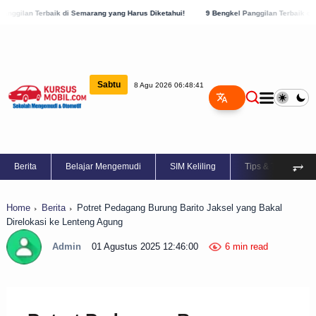
 di Semarang yang Harus Diketahui!
9 Bengkel Panggilan Terbaik di Kabupaten Semar
Sabtu
8 Agu 2026 06:48:42
⥅
Berita
Belajar Mengemudi
SIM Keliling
Tips & Trik
Home
Berita
Potret Pedagang Burung Barito Jaksel yang Bakal
Direlokasi ke Lenteng Agung
Admin
01 Agustus 2025 12:46:00
6 min read