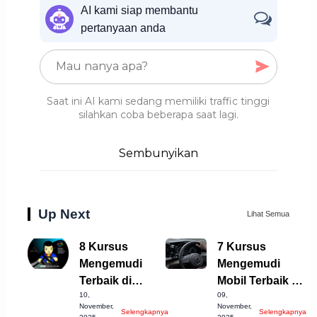
AI kami siap membantu
pertanyaan anda
Saat ini AI kami sedang memiliki traffic tinggi
silahkan coba beberapa saat lagi.
Sembunyikan
Up Next
Lihat Semua
8 Kursus
7 Kursus
Mengemudi
Mengemudi
Terbaik di
Mobil Terbaik di
10,
09,
Cirebon yang
Depok, Coba
November,
November,
Selengkapnya
Selengkapnya
Harus Dicoba!
Sekarang!