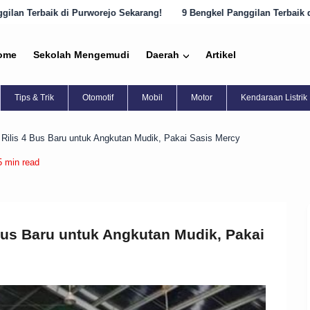
ejo Sekarang!
9 Bengkel Panggilan Terbaik di Semarang yang Harus 
ome
Sekolah Mengemudi
Daerah
Artikel
Tips & Trik
Otomotif
Mobil
Motor
Kendaraan Listrik
Rilis 4 Bus Baru untuk Angkutan Mudik, Pakai Sasis Mercy
5 min read
Bus Baru untuk Angkutan Mudik, Pakai