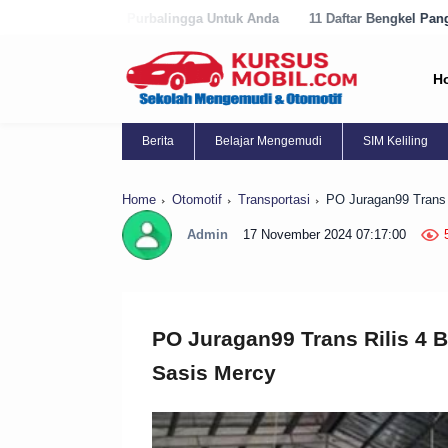
rbalingga Untuk Anda
11 Daftar Bengkel Panggilan Terbaik di Purwor
H
Berita
Belajar Mengemudi
SIM Keliling
Home
Otomotif
Transportasi
PO Juragan99 Trans 
Admin
17 November 2024 07:17:00
PO Juragan99 Trans Rilis 4 
Sasis Mercy