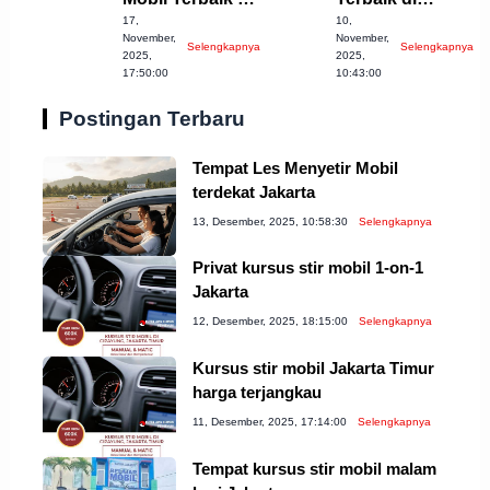
17,
10,
Kota Bekasi
Cirebon yang
November,
November,
Selengkapnya
Selengkapnya
2023
Harus Dicoba!
2025,
2025,
17:50:00
10:43:00
Postingan Terbaru
Tempat Les Menyetir Mobil
terdekat Jakarta
13, Desember, 2025, 10:58:30
Selengkapnya
Privat kursus stir mobil 1-on-1
Jakarta
12, Desember, 2025, 18:15:00
Selengkapnya
Kursus stir mobil Jakarta Timur
harga terjangkau
11, Desember, 2025, 17:14:00
Selengkapnya
Tempat kursus stir mobil malam