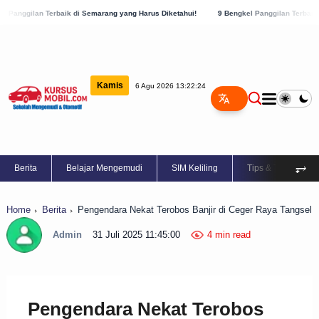
rbaik di Semarang yang Harus Diketahui!
9 Bengkel Panggilan Terbaik di Kabupaten 
Kamis
6 Agu 2026 13:22:25
⥅
Berita
Belajar Mengemudi
SIM Keliling
Tips & Trik
Home
Berita
Pengendara Nekat Terobos Banjir di Ceger Raya Tangsel
Admin
31 Juli 2025 11:45:00
4 min read
Pengendara Nekat Terobos