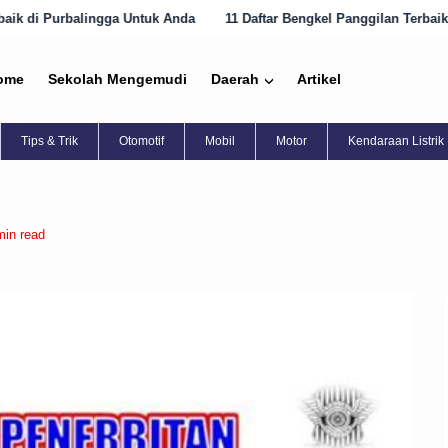
 Untuk Anda
11 Daftar Bengkel Panggilan Terbaik di Purworejo Sekar
ome
Sekolah Mengemudi
Daerah
Artikel
Tips & Trik
Otomotif
Mobil
Motor
Kendaraan Listrik
min read