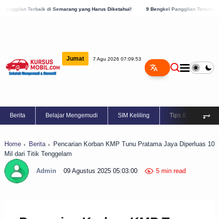
ik di Semarang yang Harus Diketahui!
9 Bengkel Panggilan Terbaik di Kabupaten Sem
Jumat
7 Agu 2026 07:09:54
⥅
Berita
Belajar Mengemudi
SIM Keliling
Tips & Trik
Home
Berita
Pencarian Korban KMP Tunu Pratama Jaya Diperluas 10
Mil dari Titik Tenggelam
Admin
09 Agustus 2025 05:03:00
5 min read