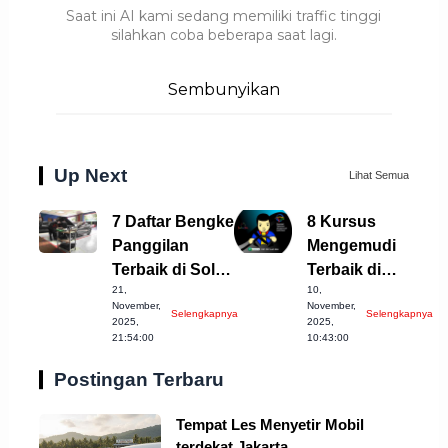
Saat ini AI kami sedang memiliki traffic tinggi
silahkan coba beberapa saat lagi.
Sembunyikan
Up Next
Lihat Semua
7 Daftar Bengkel
8 Kursus
Panggilan
Mengemudi
Terbaik di Solo
Terbaik di
21,
10,
untuk Anda
Cirebon yang
November,
November,
Selengkapnya
Selengkapnya
Harus Dicoba!
2025,
2025,
21:54:00
10:43:00
Postingan Terbaru
Tempat Les Menyetir Mobil
terdekat Jakarta