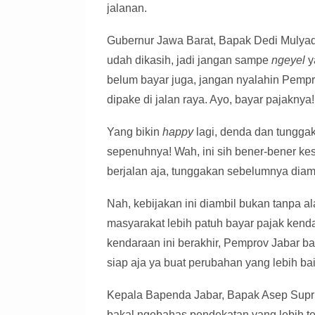
jalanan.
Gubernur Jawa Barat, Bapak Dedi Mulyadi
udah dikasih, jadi jangan sampe
ngeyel
y
belum bayar juga, jangan nyalahin Pempr
dipake di jalan raya. Ayo, bayar pajaknya!
Yang bikin
happy
lagi, denda dan tungga
sepenuhnya! Wah, ini sih bener-bener ke
berjalan aja, tunggakan sebelumnya dia
Nah, kebijakan ini diambil bukan tanpa a
masyarakat lebih patuh bayar pajak kenda
kendaraan ini berakhir, Pemprov Jabar ba
siap aja ya buat perubahan yang lebih bai
Kepala Bapenda Jabar, Bapak Asep Supria
bakal ngebahas pendekatan yang lebih te