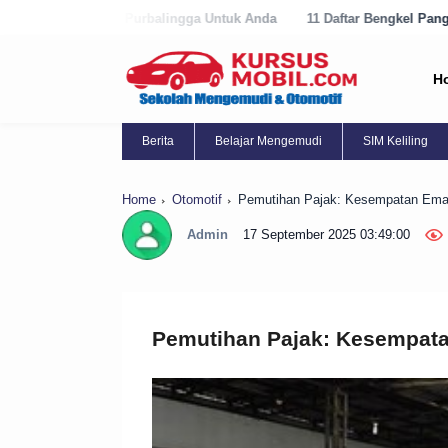
Purbalingga Untuk Anda
11 Daftar Bengkel Panggilan Terbaik di Purw
H
Berita
Belajar Mengemudi
SIM Keliling
Home
Otomotif
Pemutihan Pajak: Kesempatan Emas
Admin
17 September 2025 03:49:00
Pemutihan Pajak: Kesempata