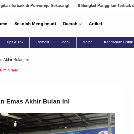
orejo Sekarang!
9 Bengkel Panggilan Terbaik di Semarang yang Haru
ome
Sekolah Mengemudi
Daerah
Artikel
Tips & Trik
Otomotif
Mobil
Motor
Kendaraan Listrik
 Akhir Bulan Ini
6 min read
n Emas Akhir Bulan Ini