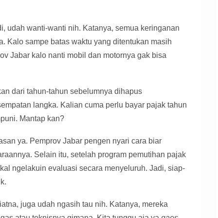
, udah wanti-wanti nih. Katanya, semua keringanan
a. Kalo sampe batas waktu yang ditentukan masih
ov Jabar kalo nanti mobil dan motornya gak bisa
kan dari tahun-tahun sebelumnya dihapus
sempatan langka. Kalian cuma perlu bayar pajak tahun
mpuni. Mantap kan?
lasan ya. Pemprov Jabar pengen nyari cara biar
raannya. Selain itu, setelah program pemutihan pajak
kal ngelakuin evaluasi secara menyeluruh. Jadi, siap-
k.
tna, juga udah ngasih tau nih. Katanya, mereka
gas atau teknisnya gimana. Kita tunggu aja ya
gaes
,