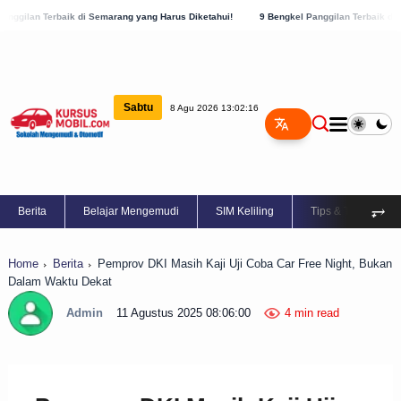
ik di Semarang yang Harus Diketahui!
9 Bengkel Panggilan Terbaik di Kabupaten Sem
Sabtu
8 Agu 2026 13:02:17
⥅
Berita
Belajar Mengemudi
SIM Keliling
Tips & Trik
Home
Berita
Pemprov DKI Masih Kaji Uji Coba Car Free Night, Bukan
Dalam Waktu Dekat
Admin
11 Agustus 2025 08:06:00
4 min read