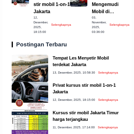
stir mobil 1-on-1
Mengemudi
Jakarta
Mobil di
12,
03,
Tasikmalaya
Desember,
November,
Selengkapnya
Selengkapnya
yang Wajib
2025,
2025,
18:15:00
03:36:00
Dicoba!
Postingan Terbaru
Tempat Les Menyetir Mobil
terdekat Jakarta
13, Desember, 2025, 10:58:30
Selengkapnya
Privat kursus stir mobil 1-on-1
Jakarta
12, Desember, 2025, 18:15:00
Selengkapnya
Kursus stir mobil Jakarta Timur
harga terjangkau
11, Desember, 2025, 17:14:00
Selengkapnya