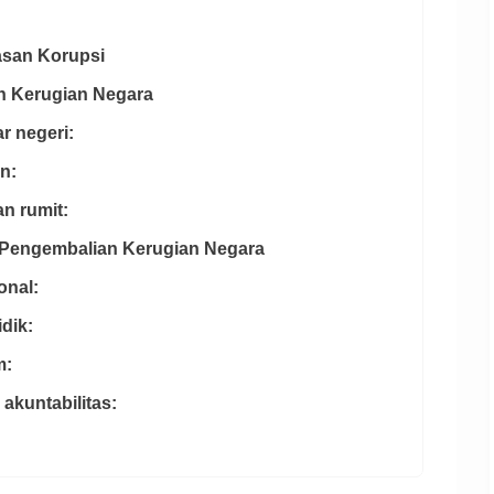
asan Korupsi
n Kerugian Negara
r negeri:
in:
n rumit:
s Pengembalian Kerugian Negara
onal:
dik:
m:
akuntabilitas: