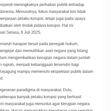
yoroti meningkatnya perhatian publik terhadap
onesia. Menurutnya, fokus masyarakat kini tidak
njaraan pelaku korupsi, tetapi juga pada upaya
atkan oleh tindak pidana korupsi. Hal ini
i Selasa, 8 Juli 2025.
enaruh harapan besar pada penegak hukum,
mengejar dan memulihkan aset negara yang hilang
dalam mengembalikan kerugian negara dalam jumlah
an rupiah, menjadi kebanggaan tersendiri bagi
 Kejagung mampu memenuhi ekspektasi publik dalam
f.
rgeseran paradigma di masyarakat. Dulu,
seberapa banyak pelaku korupsi yang berhasil
ni masyarakat juga menuntut agar kerugian negara
ulihkan. Hal ini menunjukkan kesadaran yang semakin