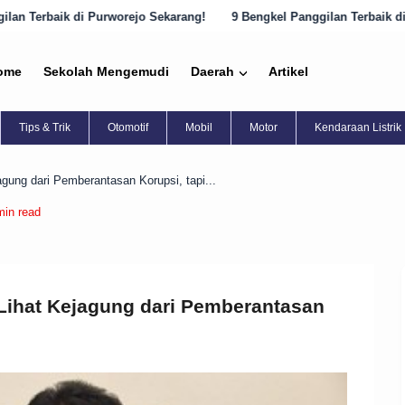
rejo Sekarang!
9 Bengkel Panggilan Terbaik di Semarang yang Harus
ome
Sekolah Mengemudi
Daerah
Artikel
Tips & Trik
Otomotif
Mobil
Motor
Kendaraan Listrik
agung dari Pemberantasan Korupsi, tapi...
min read
 Lihat Kejagung dari Pemberantasan