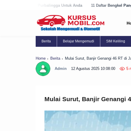
alingga Untuk Anda
11 Daftar Bengkel Panggilan Terbaik di Purworej
H
Berita
Belajar Mengemudi
SIM Keliling
Home
Berita
Mulai Surut, Banjir Genangi 46 RT di Ja
Admin
12 Agustus 2025 10:08:00
5 
Mulai Surut, Banjir Genangi 4