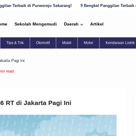
o Sekarang!
9 Bengkel Panggilan Terbaik di Semarang yang Harus Di
ome
Sekolah Mengemudi
Daerah
Artikel
Tips & Trik
Otomotif
Mobil
Motor
Kendaraan Listrik
karta Pagi Ini
min read
6 RT di Jakarta Pagi Ini