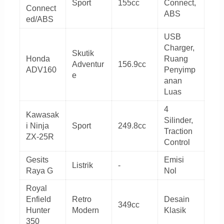
Sport
155cc
Connect,
Connect
ABS
ed/ABS
USB
Charger,
Skutik
Honda
Ruang
Adventur
156.9cc
ADV160
Penyimp
e
anan
Luas
4
Kawasak
Silinder,
i Ninja
Sport
249.8cc
Traction
ZX-25R
Control
Gesits
Emisi
Listrik
-
Raya G
Nol
Royal
Enfield
Retro
Desain
349cc
Hunter
Modern
Klasik
350