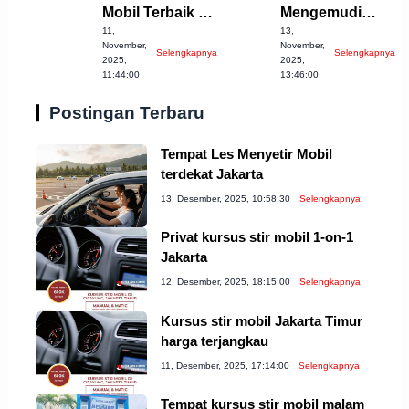
Mobil Terbaik di
Mengemudi
11,
13,
Cirebon yang
Mobil Terbaik di
November,
November,
Selengkapnya
Selengkapnya
Wajib Dicoba!
Cianjur
2025,
2025,
11:44:00
13:46:00
Postingan Terbaru
Tempat Les Menyetir Mobil
terdekat Jakarta
13, Desember, 2025, 10:58:30
Selengkapnya
Privat kursus stir mobil 1-on-1
Jakarta
12, Desember, 2025, 18:15:00
Selengkapnya
Kursus stir mobil Jakarta Timur
harga terjangkau
11, Desember, 2025, 17:14:00
Selengkapnya
Tempat kursus stir mobil malam