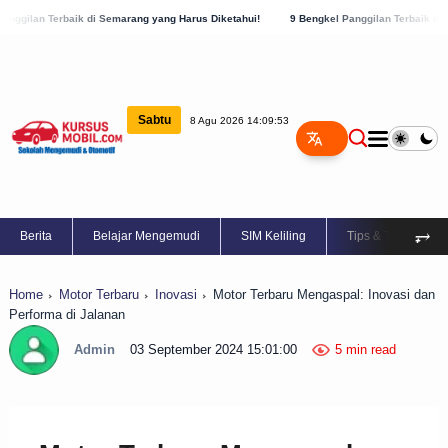
di Semarang yang Harus Diketahui!
9 Bengkel Panggilan Terbaik di Kabupaten Semara
Sabtu
8 Agu 2026 14:09:54
⥅
Berita
Belajar Mengemudi
SIM Keliling
Tips & Trik
Home
Motor Terbaru
Inovasi
Motor Terbaru Mengaspal: Inovasi dan
Performa di Jalanan
Admin
03 September 2024 15:01:00
5 min read