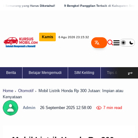
rus Diketahui!
9 Bengkel Panggilan Terbaik di Kabupaten Semarang, Cek Sekarang!
Kamis
6 Agu 2026 23:15:33
⥅
Berita
Belajar Mengemudi
SIM Keliling
Tips & Trik
Home
Otomotif
Mobil Listrik Honda Rp 300 Jutaan: Impian atau
Kenyataan
Admin
26 September 2025 12:58:00
7 min read