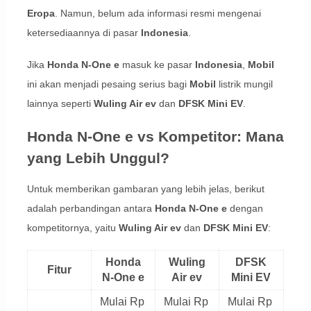
Eropa
. Namun, belum ada informasi resmi mengenai
ketersediaannya di pasar
Indonesia
.
Jika
Honda N-One e
masuk ke pasar
Indonesia
,
Mobil
ini akan menjadi pesaing serius bagi
Mobil
listrik mungil
lainnya seperti
Wuling Air ev
dan
DFSK Mini EV
.
Honda N-One e vs Kompetitor: Mana
yang Lebih Unggul?
Untuk memberikan gambaran yang lebih jelas, berikut
adalah perbandingan antara
Honda N-One e
dengan
kompetitornya, yaitu
Wuling Air ev
dan
DFSK Mini EV
:
Honda
Wuling
DFSK
Fitur
N-One e
Air ev
Mini EV
Mulai Rp
Mulai Rp
Mulai Rp