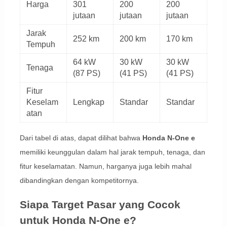
Harga
301
200
200
jutaan
jutaan
jutaan
Jarak
252 km
200 km
170 km
Tempuh
64 kW
30 kW
30 kW
Tenaga
(87 PS)
(41 PS)
(41 PS)
Fitur
Keselam
Lengkap
Standar
Standar
atan
Dari tabel di atas, dapat dilihat bahwa
Honda N-One e
memiliki keunggulan dalam hal jarak tempuh, tenaga, dan
fitur keselamatan. Namun, harganya juga lebih mahal
dibandingkan dengan kompetitornya.
Siapa Target Pasar yang Cocok
untuk Honda N-One e?