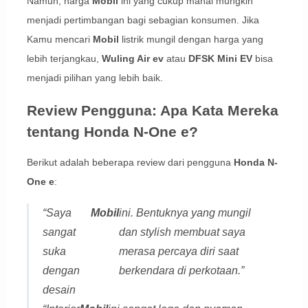
Namun, harga
Mobil
ini yang cukup mahal mungkin
menjadi pertimbangan bagi sebagian konsumen. Jika
Kamu mencari
Mobil
listrik mungil dengan harga yang
lebih terjangkau,
Wuling Air ev
atau
DFSK Mini EV
bisa
menjadi pilihan yang lebih baik.
Review Pengguna: Apa Kata Mereka
tentang Honda N-One e?
Berikut adalah beberapa review dari pengguna
Honda N-
One e
:
“Saya
Mobil
ini. Bentuknya yang mungil
sangat
dan stylish membuat saya
suka
merasa percaya diri saat
dengan
berkendara di perkotaan.”
desain