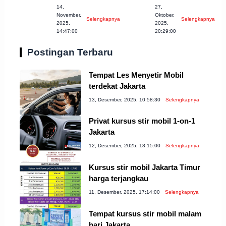
14,
27,
Bogor
Serang Banten!
November,
Oktober,
Selengkapnya
Selengkapnya
Kabupaten 2023
2025,
2025,
14:47:00
20:29:00
Postingan Terbaru
Tempat Les Menyetir Mobil
terdekat Jakarta
13, Desember, 2025, 10:58:30
Selengkapnya
Privat kursus stir mobil 1-on-1
Jakarta
12, Desember, 2025, 18:15:00
Selengkapnya
Kursus stir mobil Jakarta Timur
harga terjangkau
11, Desember, 2025, 17:14:00
Selengkapnya
Tempat kursus stir mobil malam
hari Jakarta