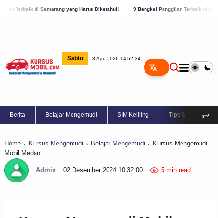
emarang yang Harus Diketahui!
9 Bengkel Panggilan Terbaik di Kabupaten Semarang,
Sabtu
8 Agu 2026 14:52:34
⥅
Berita
Belajar Mengemudi
SIM Keliling
Tips & Trik
Home
Kursus Mengemudi
Belajar Mengemudi
Kursus Mengemudi
Mobil Medan
Admin
02 Desember 2024 10:32:00
5 min read