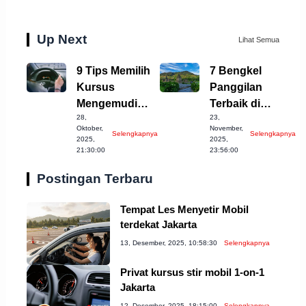
Up Next
Lihat Semua
9 Tips Memilih
7 Bengkel
Kursus
Panggilan
Mengemudi
Terbaik di
28,
23,
Mobil Terbaik di
Wonosobo
Oktober,
November,
Selengkapnya
Selengkapnya
Cilegon
untuk Anda!
2025,
2025,
21:30:00
23:56:00
Postingan Terbaru
Tempat Les Menyetir Mobil
terdekat Jakarta
13, Desember, 2025, 10:58:30
Selengkapnya
Privat kursus stir mobil 1-on-1
Jakarta
12, Desember, 2025, 18:15:00
Selengkapnya